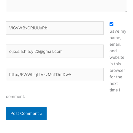
Name*
Save my
name,
email,
Email*
and
website
in this
browser
Website
for the
next
time I
comment.