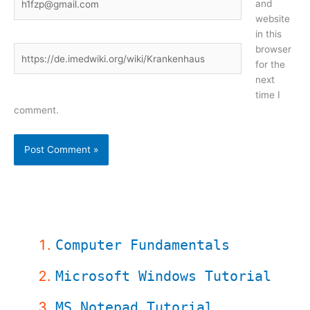
and
website
in this
browser
Website
for the
next
time I
comment.
Computer Fundamentals
Microsoft Windows Tutorial
MS Notepad Tutorial