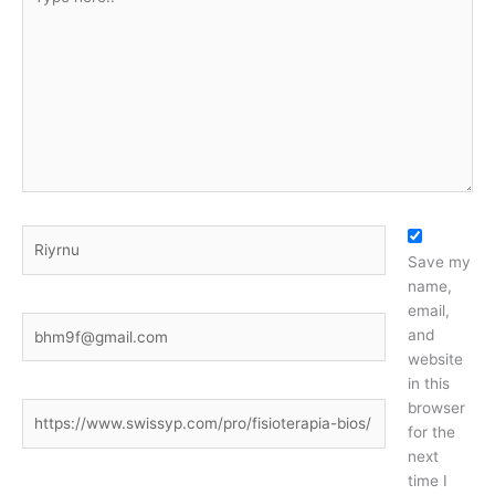
here..
Name*
Save my
name,
email,
Email*
and
website
in this
browser
Website
for the
next
time I