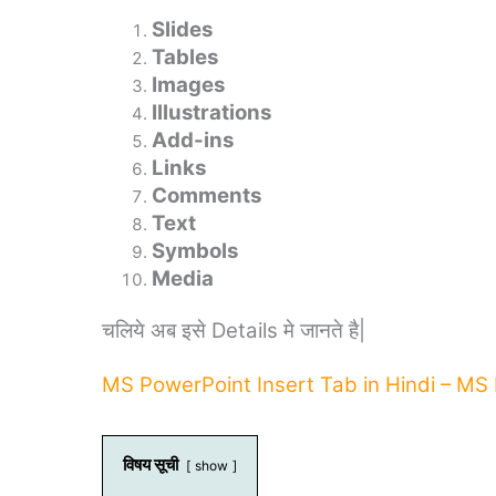
Slides
Tables
Images
Illustrations
Add-ins
Links
Comments
Text
Symbols
Media
चलिये अब इसे Details मे जानते है|
MS PowerPoint Insert Tab in Hindi – MS Po
विषय सूची
show